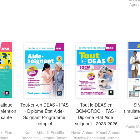
Agnès
ratique
Tout-en-un DEAS - IFAS
Tout le DEAS en
SI
 Mention
- Diplôme État Aide-
QCM/QROC - IFAS -
simulat
t santé
Soignant Programme
Diplôme État Aide-
cal
e
complet
soignant - 2025-2026
Paule M
And
ux
,
Pierre-
Kamel Abbadi
,
Priscilla
Hayat Abbadi
,
Kamel Abbadi
,
riane
Benchimol
,
Jérôme Brayer
,
Priscilla Benchimol
,
Jérôme