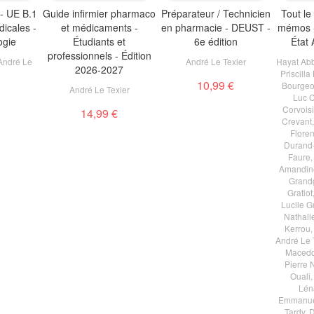
- UE B.1
Guide infirmier pharmaco
Préparateur / Technicien
Tout le
icales -
et médicaments -
en pharmacie - DEUST -
mémos -
ogie
Étudiants et
6e édition
État 
professionnels - Édition
André Le
André Le Texier
Hayat Ab
2026-2027
Priscill
10,99 €
Bourgeo
André Le Texier
Luc 
Corvoisi
14,99 €
Crevant
Flore
Durand
Faure
Amandine
Grand
Gratiot
Lucile G
Nathalie
Kerrou
André Le 
Maced
Pierre 
Ouali
Lén
Emmanuel
Tardy
,
D