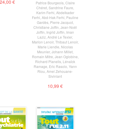
24,00 €
Patrice Bourgeois
,
Claire
Chéret
,
Sandrine Faure
,
Karim Ferhi
,
Abdelkader
Ferhi
,
Abd-Hak Ferhi
,
Pauline
Gardès
,
Pierre Jacquot
,
Christiane Joffin
,
Jean-Noël
Joffin
,
Ingrid Joffin
,
Iman
Laziz
,
André Le Texier
,
Marion Lenoir
,
Thibaut Lenoir
,
Marie Liendle
,
Nicolas
Meunier
,
Johann Millet
,
Romain Mitre
,
Jean Oglobine
,
Richard Planells
,
Lénaïck
Ramage
,
Eric Rasolo
,
Yann
Riou
,
Amel Zehouane-
Siviniant
10,99 €