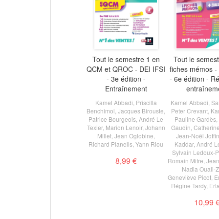
Tout le semestre 1 en
Tout le semest
QCM et QROC - DEI IFSI
fiches mémos - 
- 3e édition -
- 6e édition - Ré
Entraînement
entraînem
Kamel Abbadi
,
Priscilla
Kamel Abbadi
,
Sa
Benchimol
,
Jacques Birouste
,
Peter Crevant
,
Ka
Patrice Bourgeois
,
André Le
Pauline Gardès
,
Texier
,
Marion Lenoir
,
Johann
Gaudin
,
Catherine
Millet
,
Jean Oglobine
,
Jean-Noël Joffi
Richard Planells
,
Yann Riou
Kaddar
,
André Le
Sylvain Ledoux-P
8,99 €
Romain Mitre
,
Jean
Nadia Ouali-
Geneviève Picot
,
E
Régine Tardy
,
Ert
10,99 