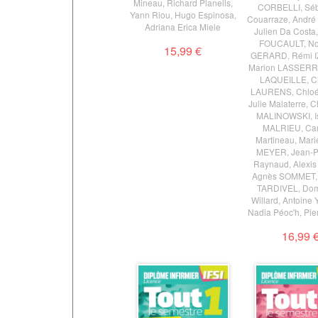
Mineau
,
Richard Planells
,
CORBELLI
,
Séb
Yann Riou
,
Hugo Espinosa
,
Couarraze
,
André 
Adriana Erica Miele
Julien Da Costa
FOUCAULT
,
No
15,99 €
GERARD
,
Rémi 
Marion LASSER
LAQUEILLE
,
C
LAURENS
,
Chlo
Julie Malaterre
,
C
MALINOWSKI
,
MALRIEU
,
Car
Martineau
,
Mari
MEYER
,
Jean-P
Raynaud
,
Alexi
Agnès SOMMET
TARDIVEL
,
Dom
Willard
,
Antoine
Nadia Péoc'h
,
Pie
16,99 