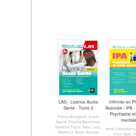
LAS - Licence Accès
Infirmier en P
Santé - Tome 2
Avancée - IPA -
Psychiatrie e
Patrice Bourgeois
,
Imane
mental
Agouti
,
Priscilla Benchimol
,
Sandrine Faure
,
Iman Laziz
,
Anne Chassagno
André Le Texier
,
Nicolas
Yves Gaye
,
O