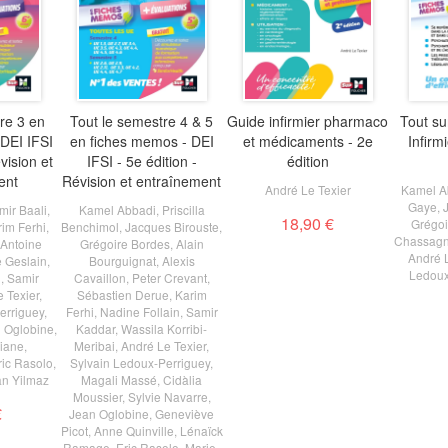
re 3 en
Tout le semestre 4 & 5
Guide infirmier pharmaco
Tout sur
DEI IFSI
en fiches memos - DEI
et médicaments - 2e
Infirmi
vision et
IFSI - 5e édition -
édition
ent
Révision et entraînement
André Le Texier
Kamel A
Gaye
,
mir Baali
,
Kamel Abbadi
,
Priscilla
18,90 €
Grégoi
rim Ferhi
,
Benchimol
,
Jacques Birouste
,
Chassag
Antoine
Grégoire Bordes
,
Alain
André L
 Geslain
,
Bourguignat
,
Alexis
Ledoux
n
,
Samir
Cavaillon
,
Peter Crevant
,
 Texier
,
Sébastien Derue
,
Karim
erriguey
,
Ferhi
,
Nadine Follain
,
Samir
 Oglobine
,
Kaddar
,
Wassila Korribi-
Ziane
,
Meribai
,
André Le Texier
,
ric Rasolo
,
Sylvain Ledoux-Perriguey
,
an Yilmaz
Magali Massé
,
Cidàlia
Moussier
,
Sylvie Navarre
,
€
Jean Oglobine
,
Geneviève
Picot
,
Anne Quinville
,
Lénaïck
Ramage
,
Eric Rasolo
,
Marie-