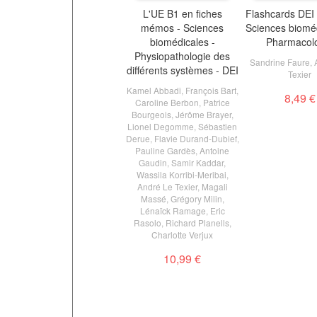
L'UE B1 en fiches
Flashcards DEI 
mémos - Sciences
Sciences bioméd
biomédicales -
Pharmacol
Physiopathologie des
Sandrine Faure
,
différents systèmes - DEI
Texier
Kamel Abbadi
,
François Bart
,
8,49 €
Caroline Berbon
,
Patrice
Bourgeois
,
Jérôme Brayer
,
Lionel Degomme
,
Sébastien
Derue
,
Flavie Durand-Dubief
,
Pauline Gardès
,
Antoine
Gaudin
,
Samir Kaddar
,
Wassila Korribi-Meribai
,
André Le Texier
,
Magali
Massé
,
Grégory Milin
,
Lénaïck Ramage
,
Eric
Rasolo
,
Richard Planells
,
Charlotte Verjux
10,99 €