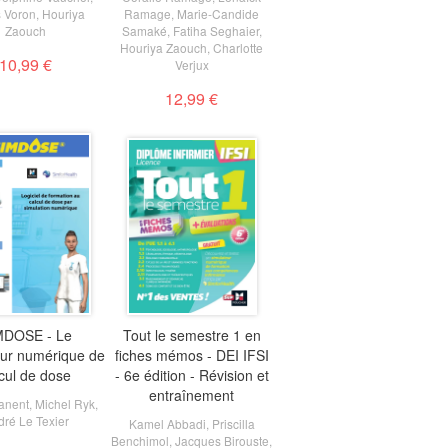
 Voron
,
Houriya
Ramage
,
Marie-Candide
Zaouch
Samaké
,
Fatiha Seghaier
,
Houriya Zaouch
,
Charlotte
10,99 €
Verjux
12,99 €
MDOSE - Le
Tout le semestre 1 en
eur numérique de
fiches mémos - DEI IFSI
cul de dose
- 6e édition - Révision et
entraînement
anent
,
Michel Ryk
,
ré Le Texier
Kamel Abbadi
,
Priscilla
Benchimol
,
Jacques Birouste
,