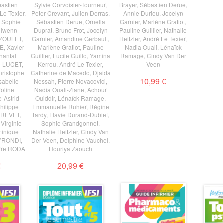
astien
Sylvie Corvoisier-Tourneur
,
Brayer
,
Sébastien Derue
,
Le Texier
,
Peter Crevant
,
Julien Derras
,
Annie Durieu
,
Jocelyn
,
Sophie
Sébastien Derue
,
Ornella
Garnier
,
Marlène Gratiot
,
lwenn
Duprat
,
Bruno Frot
,
Jocelyn
Pauline Guillier
,
Nathalie
IZOULET
,
Garnier
,
Amandine Gerbault
,
Heitzler
,
André Le Texier
,
RE
,
Xavier
Marlène Gratiot
,
Pauline
Nadia Ouali
,
Lénaïck
hantal
Guillier
,
Lucile Guillo
,
Yamina
Ramage
,
Cindy Van Der
é LUCET
,
Kerrou
,
André Le Texier
,
Veen
hristophe
Catherine de Macedo
,
Djaida
10,99 €
Isabelle
Nessah
,
Pierre Novacovici
,
oline
Nadia Ouali-Ziane
,
Achour
e-Astrid
Ouiddir
,
Lénaïck Ramage
,
hilippe
Emmanuelle Ruhier
,
Régine
s REVET
,
Tardy
,
Flavie Durand-Dubief
,
,
Virginie
Sophie Grandgonnet
,
inique
Nathalie Heitzler
,
Cindy Van
 YRONDI
,
Der Veen
,
Delphine Vauchel
,
rre RODA
Houriya Zaouch
€
20,99 €