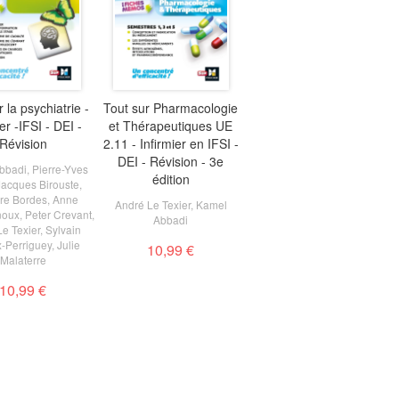
 la psychiatrie -
Tout sur Pharmacologie
er -IFSI - DEI -
et Thérapeutiques UE
Révision
2.11 - Infirmier en IFSI -
DEI - Révision - 3e
bbadi
,
Pierre-Yves
édition
Jacques Birouste
,
re Bordes
,
Anne
André Le Texier
,
Kamel
noux
,
Peter Crevant
,
Abbadi
e Texier
,
Sylvain
-Perriguey
,
Julie
10,99 €
Malaterre
10,99 €