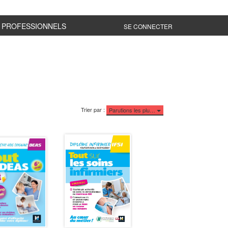
PROFESSIONNELS
SE CONNECTER
Trier par :
Parutions les plu…