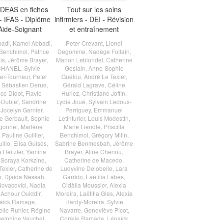
 DEAS en fiches
Tout sur les soins
 IFAS - Diplôme
infirmiers - DEI - Révision
Aide-Soignant
et entraînement
badi
,
Kamel Abbadi
,
Peter Crevant
,
Lionel
a Benchimol
,
Patrice
Degomme
,
Nadège Follain
,
is
,
Jérôme Brayer
,
Manon Leblondel
,
Catherine
CHANEL
,
Sylvie
Geslain
,
Anne-Sophie
er-Tourneur
,
Peter
Guélou
,
André Le Texier
,
,
Sébastien Derue
,
Gérald Lagrave
,
Céline
nce Didot
,
Flavie
Huriez
,
Christiane Joffin
,
-Dubief
,
Sandrine
Lydia Joué
,
Sylvain Ledoux-
,
Jocelyn Garnier
,
Perriguey
,
Emmanuel
 Gerbault
,
Sophie
Letinturier
,
Louis Modestin
,
gonnet
,
Marlène
Marie Liendle
,
Priscilla
,
Pauline Guillier
,
Benchimol
,
Grégory Milin
,
uillo
,
Elisa Guises
,
Sabrine Benmesbah
,
Jérôme
 Heitzler
,
Yamina
Brayer
,
Aline Chenou
,
,
Soraya Korkzine
,
Catherine de Macedo
,
Texier
,
Catherine de
Ludyvine Delobelle
,
Lara
o
,
Djaida Nessah
,
Garrido
,
Laetitia Labes
,
Novacovici
,
Nadia
Cidàlia Moussier
,
Alexia
,
Achour Ouiddir
,
Moreira
,
Laëtitia Gies
,
Alexia
aïck Ramage
,
Hardy-Moreira
,
Sylvie
le Ruhier
,
Régine
Navarre
,
Geneviève Picot
,
elphine Vauchel
,
Coralie Ramage
,
Lénaïck