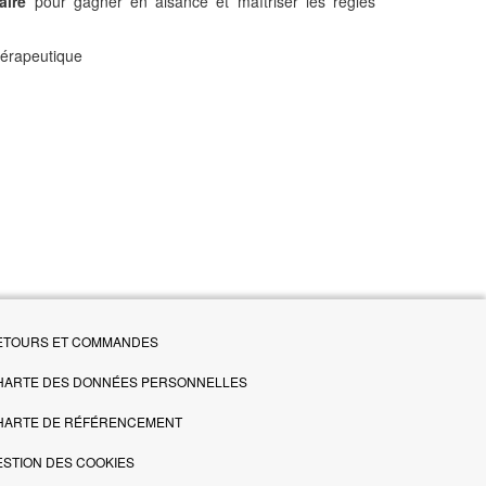
saire
pour gagner en aisance et maîtriser les règles
hérapeutique
ETOURS ET COMMANDES
HARTE DES DONNÉES PERSONNELLES
HARTE DE RÉFÉRENCEMENT
ESTION DES COOKIES