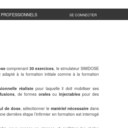
PROFESSIONNELS
SE CONNECTER
ose
comprenant
30 exercices
, le simulateur SIMDOSE
st adapté à la formation initiale comme à la formation
sionnelle réaliste
pour laquelle il doit mobiliser ses
fusions
, de formes
orales
ou
injectables
pour des
ul de dose
, sélectionner le
matériel nécessaire
dans
une dernière étape l’infirmier en formation est interrogé