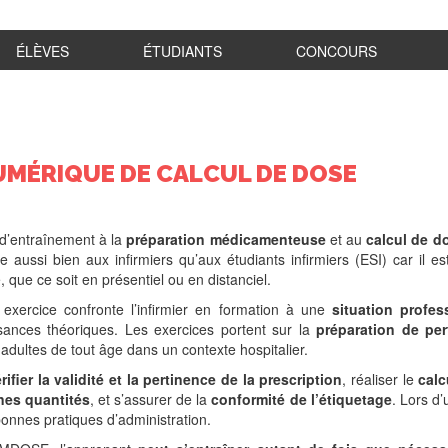
ÉLÈVES
ÉTUDIANTS
CONCOURS
UMÉRIQUE DE CALCUL DE DOSE
 d’entraînement à la
préparation médicamenteuse
et au
calcul de d
e aussi bien aux infirmiers qu’aux étudiants infirmiers (ESI) car il e
, que ce soit en présentiel ou en distanciel.
exercice confronte l’infirmier en formation à une
situation profes
sances théoriques. Les exercices portent sur la
préparation de per
 adultes de tout âge dans un contexte hospitalier.
rifier la validité et la pertinence de la prescription
, réaliser le
calc
es quantités
, et s’assurer de la
conformité de l’étiquetage
. Lors d’
bonnes pratiques d’administration.