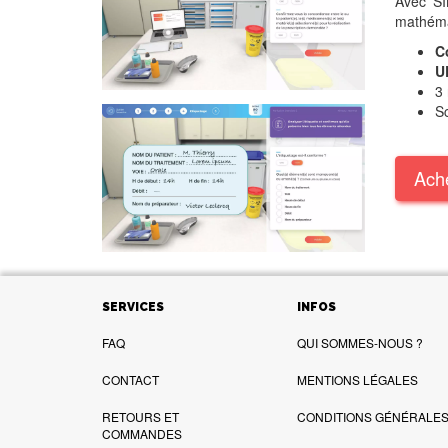
Avec S
mathéma
C
U
3 
Sc
Ach
SERVICES
INFOS
FAQ
QUI SOMMES-NOUS ?
CONTACT
MENTIONS LÉGALES
RETOURS ET
CONDITIONS GÉNÉRALES 
COMMANDES