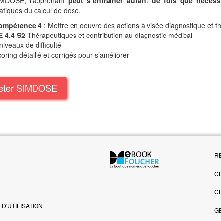
IMDOSE, l’apprenant
peut s’entraîner autant de fois que néces
tiques du calcul de dose.
ompétence 4
: Mettre en oeuvre des actions à visée diagnostique et t
E 4.4 S2
Thérapeutiques et contribution au diagnostic médical
niveaux de difficulté
oring détaillé et corrigés pour s’améliorer
eter SIMDOSE
R
C
C
D'UTILISATION
G