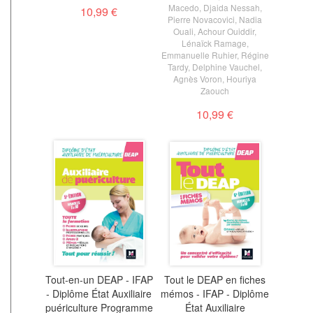
Macedo
,
Djaida Nessah
,
10,99 €
Pierre Novacovici
,
Nadia
Ouali
,
Achour Ouiddir
,
Lénaïck Ramage
,
Emmanuelle Ruhier
,
Régine
Tardy
,
Delphine Vauchel
,
Agnès Voron
,
Houriya
Zaouch
10,99 €
Tout-en-un DEAP - IFAP
Tout le DEAP en fiches
- Diplôme État Auxiliaire
mémos - IFAP - Diplôme
puériculture Programme
État Auxiliaire