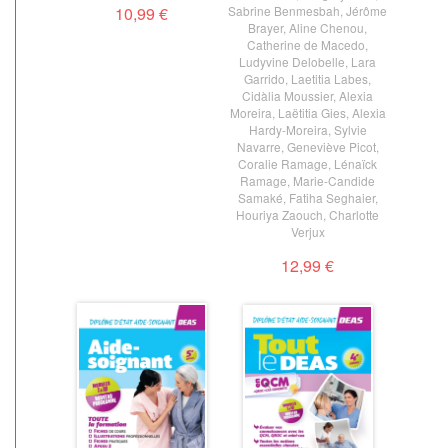
10,99 €
Sabrine Benmesbah
,
Jérôme
Brayer
,
Aline Chenou
,
Catherine de Macedo
,
Ludyvine Delobelle
,
Lara
Garrido
,
Laetitia Labes
,
Cidàlia Moussier
,
Alexia
Moreira
,
Laëtitia Gies
,
Alexia
Hardy-Moreira
,
Sylvie
Navarre
,
Geneviève Picot
,
Coralie Ramage
,
Lénaïck
Ramage
,
Marie-Candide
Samaké
,
Fatiha Seghaier
,
Houriya Zaouch
,
Charlotte
Verjux
12,99 €