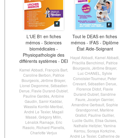
L'UE B1 en fiches
Tout le DEAS en fiches
mémos - Sciences
mémos - IFAS - Diplôme
biomédicales -
État Aide-Soignant
Physiopathologie des
Hayat Abbadi
,
Kamel Abbadi
,
différents systèmes - DEI
Priscilla Benchimol
,
Patrice
Bourgeois
,
Jérôme Brayer
,
Kamel Abbadi
,
François Bart
,
Luc CHANEL
,
Sylvie
Caroline Berbon
,
Patrice
Corvoisier-Tourneur
,
Peter
Bourgeois
,
Jérôme Brayer
,
Crevant
,
Sébastien Derue
,
Lionel Degomme
,
Sébastien
Florence Didot
,
Flavie
Derue
,
Flavie Durand-Dubief
,
Durand-Dubief
,
Sandrine
Pauline Gardès
,
Antoine
Faure
,
Jocelyn Garnier
,
Gaudin
,
Samir Kaddar
,
Amandine Gerbault
,
Sophie
Wassila Korribi-Meribai
,
Grandgonnet
,
Marlène
André Le Texier
,
Magali
Gratiot
,
Pauline Guillier
,
Massé
,
Grégory Milin
,
Lucile Guillo
,
Elisa Guises
,
Lénaïck Ramage
,
Eric
Nathalie Heitzler
,
Yamina
Rasolo
,
Richard Planells
,
Kerrou
,
Soraya Korkzine
,
Charlotte Verjux
André Le Texier
,
Catherine de