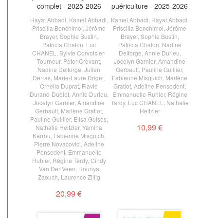
complet - 2025-2026
puériculture - 2025-2026
Hayat Abbadi
,
Kamel Abbadi
,
Kamel Abbadi
,
Hayat Abbadi
,
Priscilla Benchimol
,
Jérôme
Priscilla Benchimol
,
Jérôme
Brayer
,
Sophie Bustin
,
Brayer
,
Sophie Bustin
,
Patricia Chalon
,
Luc
Patricia Chalon
,
Nadine
CHANEL
,
Sylvie Corvoisier-
Delforge
,
Annie Durieu
,
Tourneur
,
Peter Crevant
,
Jocelyn Garnier
,
Amandine
Nadine Delforge
,
Julien
Gerbault
,
Pauline Guillier
,
Derras
,
Marie-Laure Driget
,
Fabienne Misguich
,
Marlène
Ornella Duprat
,
Flavie
Gratiot
,
Adeline Pensedent
,
Durand-Dubief
,
Annie Durieu
,
Emmanuelle Ruhier
,
Régine
Jocelyn Garnier
,
Amandine
Tardy
,
Luc CHANEL
,
Nathalie
Gerbault
,
Marlène Gratiot
,
Heitzler
Pauline Guillier
,
Elisa Guises
,
10,99 €
Nathalie Heitzler
,
Yamina
Kerrou
,
Fabienne Misguich
,
Pierre Novacovici
,
Adeline
Pensedent
,
Emmanuelle
Ruhier
,
Régine Tardy
,
Cindy
Van Der Veen
,
Houriya
Zaouch
,
Laurence Zillig
20,99 €