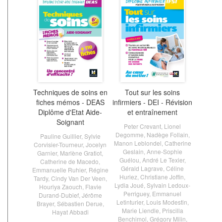
Techniques de soins en
Tout sur les soins
fiches mémos - DEAS
infirmiers - DEI - Révision
Diplôme d'Etat Aide-
et entraînement
Soignant
Peter Crevant
,
Lionel
Degomme
,
Nadège Follain
,
Pauline Guillier
,
Sylvie
Manon Leblondel
,
Catherine
Corvisier-Tourneur
,
Jocelyn
Geslain
,
Anne-Sophie
Garnier
,
Marlène Gratiot
,
Guélou
,
André Le Texier
,
Catherine de Macedo
,
Gérald Lagrave
,
Céline
Emmanuelle Ruhier
,
Régine
Huriez
,
Christiane Joffin
,
Tardy
,
Cindy Van Der Veen
,
Lydia Joué
,
Sylvain Ledoux-
Houriya Zaouch
,
Flavie
Perriguey
,
Emmanuel
Durand-Dubief
,
Jérôme
Letinturier
,
Louis Modestin
,
Brayer
,
Sébastien Derue
,
Marie Liendle
,
Priscilla
Hayat Abbadi
Benchimol
,
Grégory Milin
,