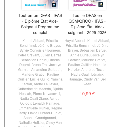
Tout-en-un DEAS - IFAS
Tout le DEAS en
- Diplôme État Aide-
QCM/QROC - IFAS -
Soignant Programme
Diplôme État Aide-
complet
soignant - 2025-2026
Kamel Abbadi
,
Priscilla
Hayat Abbadi
,
Kamel Abbadi
,
Benchimol
,
Jérôme Brayer
,
Priscilla Benchimol
,
Jérôme
Sylvie Corvoisier-Tourneur
,
Brayer
,
Sébastien Derue
,
Peter Crevant
,
Julien Derras
,
Annie Durieu
,
Jocelyn
Sébastien Derue
,
Ornella
Garnier
,
Marlène Gratiot
,
Duprat
,
Bruno Frot
,
Jocelyn
Pauline Guillier
,
Nathalie
Garnier
,
Amandine Gerbault
,
Heitzler
,
André Le Texier
,
Marlène Gratiot
,
Pauline
Nadia Ouali
,
Lénaïck
Guillier
,
Lucile Guillo
,
Yamina
Ramage
,
Cindy Van Der
Kerrou
,
André Le Texier
,
Veen
Catherine de Macedo
,
Djaida
10,99 €
Nessah
,
Pierre Novacovici
,
Nadia Ouali-Ziane
,
Achour
Ouiddir
,
Lénaïck Ramage
,
Emmanuelle Ruhier
,
Régine
Tardy
,
Flavie Durand-Dubief
,
Sophie Grandgonnet
,
Nathalie Heitzler
,
Cindy Van