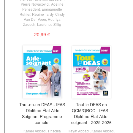
Pierre Novacovici
,
Adeline
Pensedent
,
Emmanuelle
Ruhier
,
Régine Tardy
,
Cindy
Van Der Veen
,
Houriya
Zaouch
,
Laurence Zillig
20,99 €
Tout-en-un DEAS - IFAS
Tout le DEAS en
- Diplôme État Aide-
QCM/QROC - IFAS -
Soignant Programme
Diplôme État Aide-
complet
soignant - 2025-2026
Kamel Abbadi
,
Priscilla
Hayat Abbadi
,
Kamel Abbadi
,