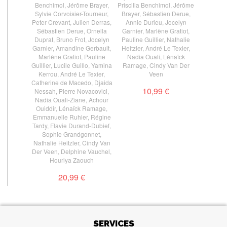
Benchimol
,
Jérôme Brayer
,
Priscilla Benchimol
,
Jérôme
Sylvie Corvoisier-Tourneur
,
Brayer
,
Sébastien Derue
,
Peter Crevant
,
Julien Derras
,
Annie Durieu
,
Jocelyn
Sébastien Derue
,
Ornella
Garnier
,
Marlène Gratiot
,
Duprat
,
Bruno Frot
,
Jocelyn
Pauline Guillier
,
Nathalie
Garnier
,
Amandine Gerbault
,
Heitzler
,
André Le Texier
,
Marlène Gratiot
,
Pauline
Nadia Ouali
,
Lénaïck
Guillier
,
Lucile Guillo
,
Yamina
Ramage
,
Cindy Van Der
Kerrou
,
André Le Texier
,
Veen
Catherine de Macedo
,
Djaida
10,99 €
Nessah
,
Pierre Novacovici
,
Nadia Ouali-Ziane
,
Achour
Ouiddir
,
Lénaïck Ramage
,
Emmanuelle Ruhier
,
Régine
Tardy
,
Flavie Durand-Dubief
,
Sophie Grandgonnet
,
Nathalie Heitzler
,
Cindy Van
Der Veen
,
Delphine Vauchel
,
Houriya Zaouch
20,99 €
SERVICES