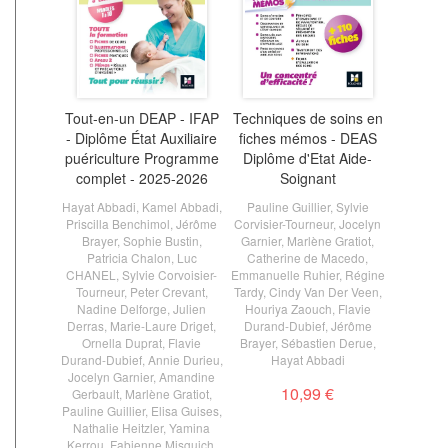
Tout-en-un DEAP - IFAP
Techniques de soins en
- Diplôme État Auxiliaire
fiches mémos - DEAS
puériculture Programme
Diplôme d'Etat Aide-
complet - 2025-2026
Soignant
Hayat Abbadi
,
Kamel Abbadi
,
Pauline Guillier
,
Sylvie
Priscilla Benchimol
,
Jérôme
Corvisier-Tourneur
,
Jocelyn
Brayer
,
Sophie Bustin
,
Garnier
,
Marlène Gratiot
,
Patricia Chalon
,
Luc
Catherine de Macedo
,
CHANEL
,
Sylvie Corvoisier-
Emmanuelle Ruhier
,
Régine
Tourneur
,
Peter Crevant
,
Tardy
,
Cindy Van Der Veen
,
Nadine Delforge
,
Julien
Houriya Zaouch
,
Flavie
Derras
,
Marie-Laure Driget
,
Durand-Dubief
,
Jérôme
Ornella Duprat
,
Flavie
Brayer
,
Sébastien Derue
,
Durand-Dubief
,
Annie Durieu
,
Hayat Abbadi
Jocelyn Garnier
,
Amandine
10,99 €
Gerbault
,
Marlène Gratiot
,
Pauline Guillier
,
Elisa Guises
,
Nathalie Heitzler
,
Yamina
Kerrou
,
Fabienne Misguich
,