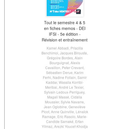
Tout le semestre 4 & 5
en fiches memos - DEI
IFSI - 5e édition -
Révision et entraînement
Kamel Abbadi
,
Priscilla
Benchimol
,
Jacques Birouste
,
Grégoire Bordes
,
Alain
Bourguignat
,
Alexis
Cavaillon
,
Peter Crevant
,
Sébastien Derue
,
Karim
Ferhi
,
Nadine Follain
,
Samir
Kaddar
,
Wassila Korribi-
Meribai
,
André Le Texier
,
Sylvain Ledoux-Perriguey
,
Magali Massé
,
Cidàlia
Moussier
,
Sylvie Navarre
,
Jean Oglobine
,
Geneviève
Picot
,
Anne Quinville
,
Lénaïck
Ramage
,
Eric Rasolo
,
Marie-
Candide Samaké
,
Ertan
Yilmaz
,
Arezki Youcef-Khodja