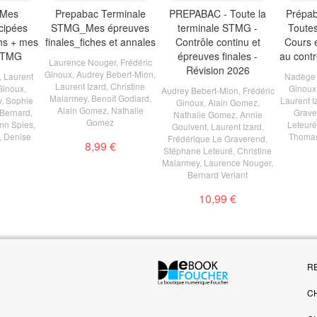
 Mes
Prepabac Terminale
PREPABAC - Toute la
Prépab
cipées
STMG_Mes épreuves
terminale STMG -
Toutes
hs + mes
finales_fiches et annales
Contrôle continu et
Cours 
 STMG
épreuves finales -
au contr
Laurence Nouger
,
Frédéric
Révision 2026
Ginoux
,
Audrey Bebert-Mion
,
,
Laurent
Nadège 
Laurent Izard
,
Christine
Ginoux
,
Ginoux
Audrey Bebert-Mion
,
Frédéric
Malarmey
,
Benoît Godiard
,
y
,
Sophie
Laurent I
Ginoux
,
Alain Gomez
,
Alain Gomez
,
Nathalie
Bernard
,
Grave
Nathalie Gomez
,
Annie
Gomez
nn Spies
,
Leteuré
Goulvent
,
Laurent Izard
,
,
Denise
Thomas
Frédérique Le Graverend
,
8,99 €
l
Stéphane Leteuré
,
Christine
Malarmey
,
Laurence Nouger
,
Bernard Verlant
10,99 €
R
C