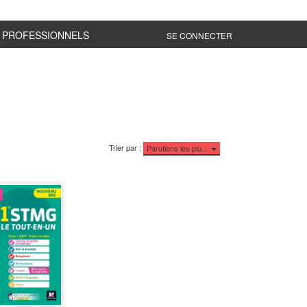
PROFESSIONNELS
SE CONNECTER
Trier par :
Parutions les plu…