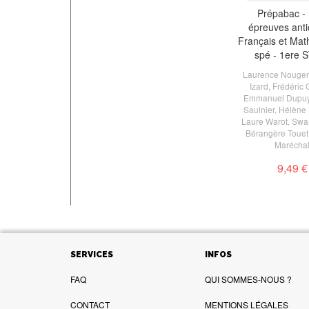
Prépabac -
épreuves anti
Français et Mat
spé - 1ere
Laurence Nouger
Izard
,
Frédéric 
Emmanuel Dupu
Saulnier
,
Hélène 
Laure Warot
,
Swa
Bérangère Touet
Marécha
9,49 €
SERVICES
INFOS
FAQ
QUI SOMMES-NOUS ?
CONTACT
MENTIONS LÉGALES