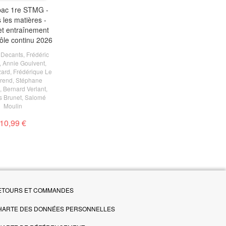
ac 1re STMG -
 les matières -
et entraînement
ôle continu 2026
Decants
,
Frédéric
,
Annie Goulvent
,
zard
,
Frédérique Le
rend
,
Stéphane
,
Bernard Verlant
,
 Brunet
,
Salomé
Moulin
10,99 €
ETOURS ET COMMANDES
HARTE DES DONNÉES PERSONNELLES