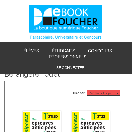
ÉLÈVES
ÉTUDIANTS
CONCOURS
PROFESSIONNELS
SE CONNECTER
Bérangère Touet
Trier par :
Parutions les plu…