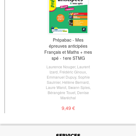
Prépabac - Mes
épreuves anticipées
Français et Maths + mes
spé - 1ere STMG
Laurence Nouger
,
Laurent
Izard
,
Frédéric Ginoux
,
Emmanuel Dupuy
,
Sophie
Saulnier
,
Hélène Bernard
,
Laure Warot
,
Swann Spies
,
Bérangère Touet
,
Denise
Maréchal
9,49 €
SERVICES