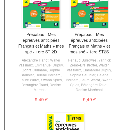
Prépabac - Mes
Prépabac - Mes
épreuves anticipées
épreuves anticipées
Français et Maths + mes
Français et Maths + et
spé - 1ere STI2D
mes spé - 1ere ST2S
Alexandre Hanot
,
Walter
Renaud Burrowes
,
Yannick
Vassiaux
,
Emmanuel Dupuy
,
Zemb-Breistroffer
,
Walter
Zohra Guimane
,
Sophie
Vassiaux
,
Emmanuel Dupuy
,
Saulnier
,
Hélène Bernard
,
Sophie Saulnier
,
Hélène
Laure Warot
,
Swann Spies
,
Bernard
,
Laure Warot
,
Swann
Bérangère Touet
,
Denise
Spies
,
Bérangère Touet
,
Maréchal
Denise Maréchal
9,49 €
9,49 €