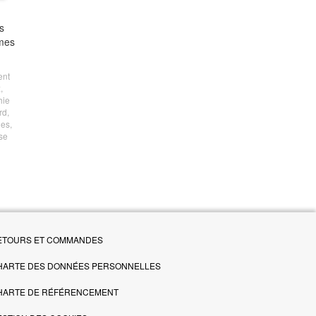
s
 mes
ent
x
,
hie
rd
,
ies
,
se
ETOURS ET COMMANDES
HARTE DES DONNÉES PERSONNELLES
HARTE DE RÉFÉRENCEMENT