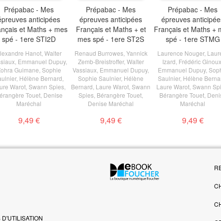
Prépabac - Mes
Prépabac - Mes
Prépabac - Mes
épreuves anticipées
épreuves anticipées
épreuves anticipée
ançais et Maths + mes
Français et Maths + et
Français et Maths +
spé - 1ere STI2D
mes spé - 1ere ST2S
spé - 1ere STMG
lexandre Hanot
,
Walter
Renaud Burrowes
,
Yannick
Laurence Nouger
,
Laur
siaux
,
Emmanuel Dupuy
,
Zemb-Breistroffer
,
Walter
Izard
,
Frédéric Ginou
Zohra Guimane
,
Sophie
Vassiaux
,
Emmanuel Dupuy
,
Emmanuel Dupuy
,
Sop
ulnier
,
Hélène Bernard
,
Sophie Saulnier
,
Hélène
Saulnier
,
Hélène Berna
ure Warot
,
Swann Spies
,
Bernard
,
Laure Warot
,
Swann
Laure Warot
,
Swann Sp
érangère Touet
,
Denise
Spies
,
Bérangère Touet
,
Bérangère Touet
,
Deni
Maréchal
Denise Maréchal
Maréchal
9,49 €
9,49 €
9,49 €
R
C
C
D'UTILISATION