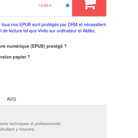
14,99 €
 : tous nos EPUB sont protégés par DRM et nécessitent
el de lecture tel que Vivlio sur ordinateur et Aldiko,
vre numérique (EPUB) protégé ?
ersion papier
?
AVIS
ments techniques et professionnels
tudiant y trouvera: