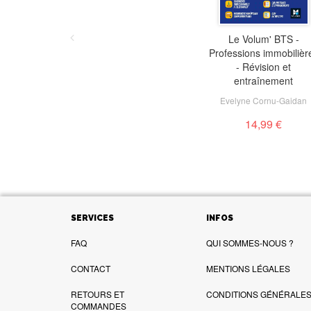
Le Volum' BTS - Act
Le Volum' BTS -
Professions immobilièr
sanitaire et sociale
institutions et acteu
- Révision et
6e édition - Révisi
entraînement
Evelyne Cornu-Gaidan
Vincent Chevreux
,
Ben
Godiard
,
Juliette Honteb
14,99 €
Dominique Rausche
14,99 €
SERVICES
INFOS
FAQ
QUI SOMMES-NOUS ?
CONTACT
MENTIONS LÉGALES
RETOURS ET
CONDITIONS GÉNÉRALES 
COMMANDES