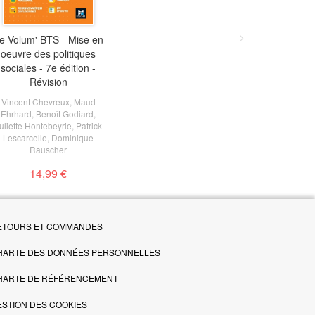
Volum' BTS - Mise en
e Volum' BTS - Mise en
uvre des politiques
oeuvre des politiques
ciales - 7e édition -
sociales - 7e édition -
Révision
Révision
ncent Chevreux
Vincent Chevreux
,
Maud
,
Maud
rhard
Ehrhard
,
Benoît Godiard
,
Benoît Godiard
,
,
ette Hontebeyrie
uliette Hontebeyrie
,
Patrick
,
Patrick
escarcelle
Lescarcelle
,
Dominique
,
Dominique
Rauscher
Rauscher
14,99 €
14,99 €
ETOURS ET COMMANDES
HARTE DES DONNÉES PERSONNELLES
HARTE DE RÉFÉRENCEMENT
ESTION DES COOKIES