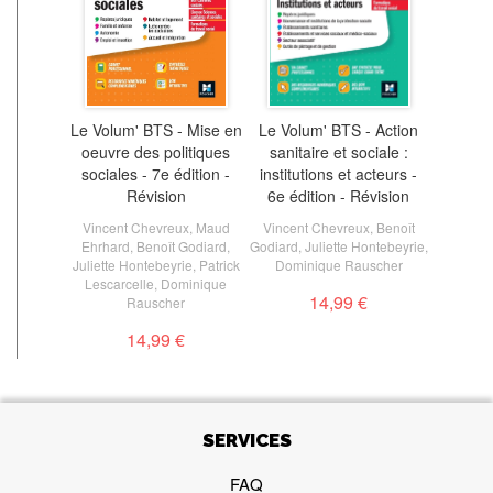
Le Volum' BTS - Mise en
Le Volum' BTS - Action
oeuvre des politiques
sanitaire et sociale :
sociales - 7e édition -
institutions et acteurs -
Révision
6e édition - Révision
Vincent Chevreux
,
Maud
Vincent Chevreux
,
Benoît
Ehrhard
,
Benoît Godiard
,
Godiard
,
Juliette Hontebeyrie
,
Juliette Hontebeyrie
,
Patrick
Dominique Rauscher
Lescarcelle
,
Dominique
14,99 €
Rauscher
14,99 €
SERVICES
FAQ