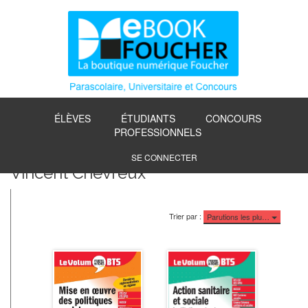
ÉLÈVES
ÉTUDIANTS
CONCOURS
PROFESSIONNELS
SE CONNECTER
Vincent Chevreux
Trier par :
Parutions les plu…