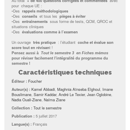
Au total
+ de 400 questions corrigées et commentées
avec
pour chaque UE :
•Des
rappels méthodologiques
•Des
conseils
et tous les
pièges à éviter
•Des
entraînements
sous forme de tests, QCM, QROC et
situations cliniques
•Des
évaluations comme à l’examen
Un ouvrage
très pratique
: l’étudiant
coche et évalue son
score tout en révisan
t !
Pensez aussi à
Tout le semestre 3 en Fiches mémos
pour réviser facilement l'intégralité du programme du
semestre !
Caractéristiques techniques
Éditeur :
Foucher
Auteur(s) :
Kamel Abbadi
,
Maghnia Aïnseba Elghoul
,
Imane
Bouslimane
,
Samir Kaddar
,
André Le Texier
,
Jean Oglobine
,
Nadia Ouali-Ziane
,
Naïma Ziane
Collection :
Tout le semestre
Publication :
5 juillet 2017
Langue(s) :
Français