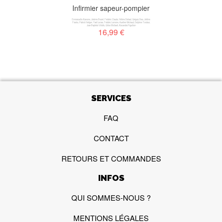
Infirmier sapeur-pompier
Emmanuelle Alavoine
,
Jérémie Bourel
,
Frédéric Claude
,
Hélène Dehaut
,
Grégory Dieu
,
Jérôme
Franko
,
Patrick Hertgen
,
Yaël Lecras
,
Frédéric Lemoine
,
Aurélien Michaud
,
Delphine Tondeur
,
Jean-Baptiste Villette
,
Gilles Wollaert
,
Alexandra Piguillem
16,99 €
SERVICES
FAQ
CONTACT
RETOURS ET COMMANDES
INFOS
QUI SOMMES-NOUS ?
MENTIONS LÉGALES