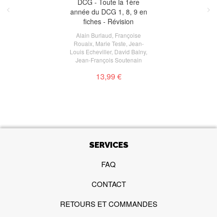
DCG - Toute la 1ère
année du DCG 1, 8, 9 en
fiches - Révision
Alain Burlaud
,
Françoise
Rouaix
,
Marie Teste
,
Jean-
Louis Echeviller
,
David Balny
,
Jean-François Soutenain
13,99 €
SERVICES
FAQ
CONTACT
RETOURS ET COMMANDES