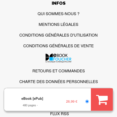
INFOS
QUI SOMMES-NOUS ?
MENTIONS LÉGALES
CONDITIONS GÉNÉRALES D'UTILISATION
CONDITIONS GÉNÉRALES DE VENTE
RETOURS ET COMMANDES
CHARTE DES DONNÉES PERSONNELLES
CHARTE DE RÉFÉRENCEMENT
eBook [ePub]
26,99 €
GESTION DES COOKIES
480 pages
FLUX RSS