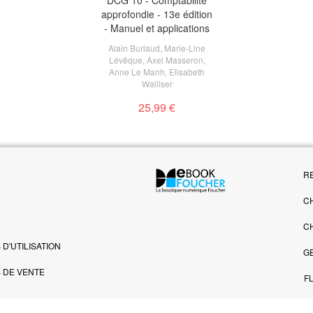
DCG 10 - Comptabilité
approfondie - 13e édition
- Manuel et applications
Alain Burlaud
,
Marie-Line
Lévêque
,
Axel Masseron
,
Anne Le Manh
,
Elisabeth
Walliser
25,99 €
R
C
C
D'UTILISATION
G
 DE VENTE
F