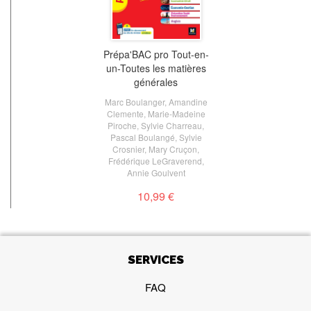
Prépa'BAC pro Tout-en-
un-Toutes les matières
générales
Marc Boulanger
,
Amandine
Clemente
,
Marie-Madeine
Piroche
,
Sylvie Charreau
,
Pascal Boulangé
,
Sylvie
Crosnier
,
Mary Cruçon
,
Frédérique LeGraverend
,
Annie Goulvent
10,99 €
SERVICES
FAQ