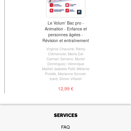
Le Volum' Bac pro -
Animation - Enfance et
personnes âgées -
Révision et entraînement
Virginie Chauviré
,
Rémy
Clémencier
,
Maria Del
Carmen Serrano
,
Muriel
Dominguez
,
Véronique
Maillet
,
Isabelle Petit
,
Mélanie
Polette
,
Marianne Sonnet-
Icard
,
Simon Villaret
12,99 €
SERVICES
FAQ