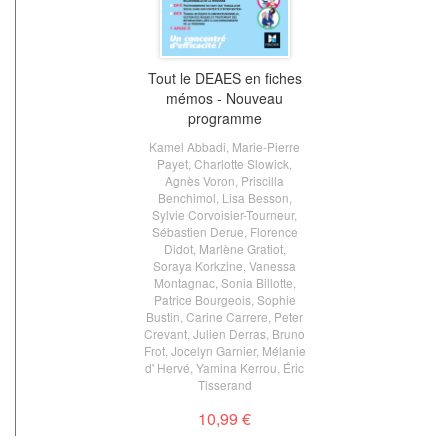
Tout le DEAES en fiches
mémos - Nouveau
programme
Kamel Abbadi
,
Marie-Pierre
Payet
,
Charlotte Slowick
,
Agnès Voron
,
Priscilla
Benchimol
,
Lisa Besson
,
Sylvie Corvoisier-Tourneur
,
Sébastien Derue
,
Florence
Didot
,
Marlène Gratiot
,
Soraya Korkzine
,
Vanessa
Montagnac
,
Sonia Billotte
,
Patrice Bourgeois
,
Sophie
Bustin
,
Carine Carrere
,
Peter
Crevant
,
Julien Derras
,
Bruno
Frot
,
Jocelyn Garnier
,
Mélanie
d' Hervé
,
Yamina Kerrou
,
Éric
Tisserand
10,99 €