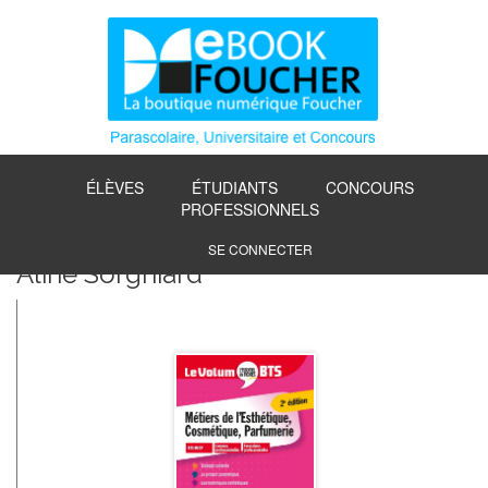
ÉLÈVES
ÉTUDIANTS
CONCOURS
PROFESSIONNELS
SE CONNECTER
Aline Sorgniard