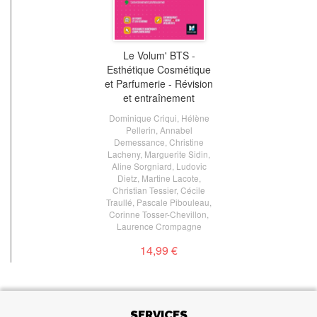
Le Volum' BTS -
Esthétique Cosmétique
et Parfumerie - Révision
et entraînement
Dominique Criqui
,
Hélène
Pellerin
,
Annabel
Demessance
,
Christine
Lacheny
,
Marguerite Sidin
,
Aline Sorgniard
,
Ludovic
Dietz
,
Martine Lacote
,
Christian Tessier
,
Cécile
Traullé
,
Pascale Pibouleau
,
Corinne Tosser-Chevillon
,
Laurence Crompagne
14,99 €
SERVICES