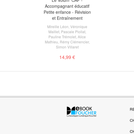
Le Volum' CAP -
Accompagnant éducatif
Petite enfance - Révision
et Entraînement
Mireille Léon
,
Véronique
Maillet
,
Pascale Piollat
,
Pauline Trémolet
,
Alice
Mathieu
,
Rémy Clémencier
,
Simon Villaret
14,99 €
R
C
C